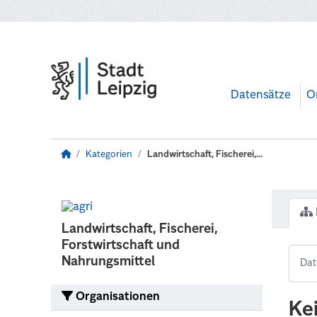
Zum Hauptinhalt wechseln
Datensätze
O
Kategorien
Landwirtschaft, Fischerei,...
Landwirtschaft, Fischerei,
Forstwirtschaft und
Nahrungsmittel
Organisationen
Ke