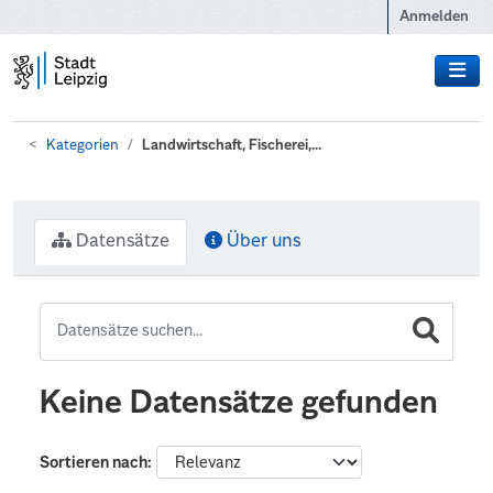
Zum Hauptinhalt wechseln
Anmelden
Kategorien
Landwirtschaft, Fischerei,...
Datensätze
Über uns
Keine Datensätze gefunden
Sortieren nach