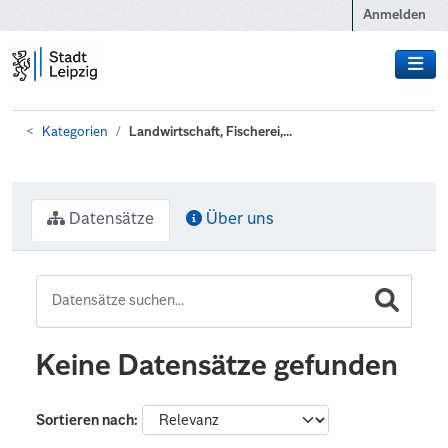
Zum Hauptinhalt wechseln
Anmelden
Kategorien
Landwirtschaft, Fischerei,...
Datensätze
Über uns
Keine Datensätze gefunden
Sortieren nach