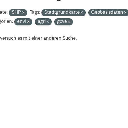
ate:
SHP
Tags:
Stadtgrundkarte
Geobasisdaten
orien:
envi
agri
gove
 versuch es mit einer anderen Suche.