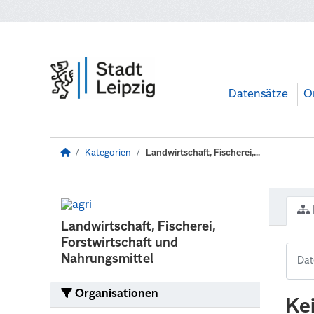
Zum Hauptinhalt wechseln
Datensätze
O
Kategorien
Landwirtschaft, Fischerei,...
Landwirtschaft, Fischerei,
Forstwirtschaft und
Nahrungsmittel
Organisationen
Ke