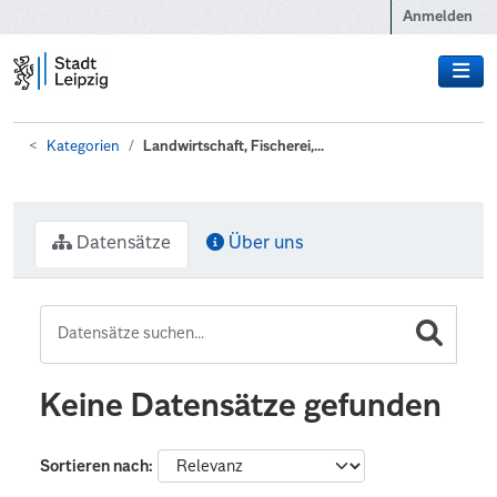
Zum Hauptinhalt wechseln
Anmelden
Kategorien
Landwirtschaft, Fischerei,...
Datensätze
Über uns
Keine Datensätze gefunden
Sortieren nach