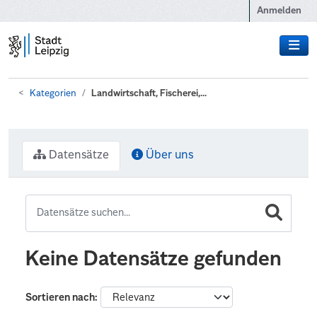
Zum Hauptinhalt wechseln
Anmelden
Kategorien
Landwirtschaft, Fischerei,...
Datensätze
Über uns
Keine Datensätze gefunden
Sortieren nach