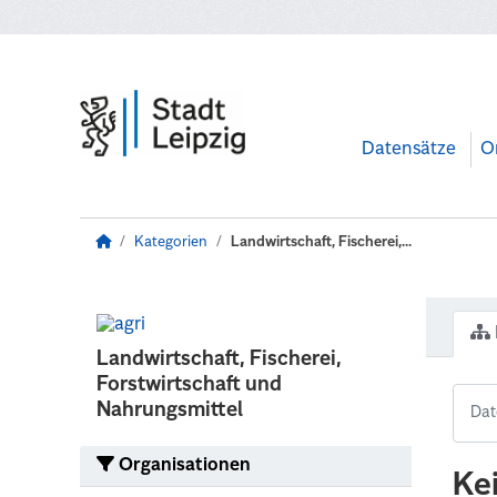
Zum Hauptinhalt wechseln
Datensätze
O
Kategorien
Landwirtschaft, Fischerei,...
Landwirtschaft, Fischerei,
Forstwirtschaft und
Nahrungsmittel
Organisationen
Ke