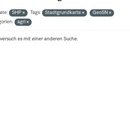
ate:
SHP
Tags:
Stadtgrundkarte
GeoSN
orien:
agri
 versuch es mit einer anderen Suche.