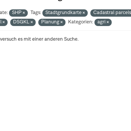
ate:
SHP
Tags:
Stadtgrundkarte
Cadastral parcel
al
DSGKL
Planung
Kategorien:
agri
 versuch es mit einer anderen Suche.