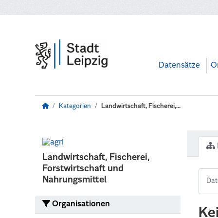
Zum Hauptinhalt wechseln
Datensätze
O
Kategorien
Landwirtschaft, Fischerei,...
Landwirtschaft, Fischerei,
Forstwirtschaft und
Nahrungsmittel
Organisationen
Ke