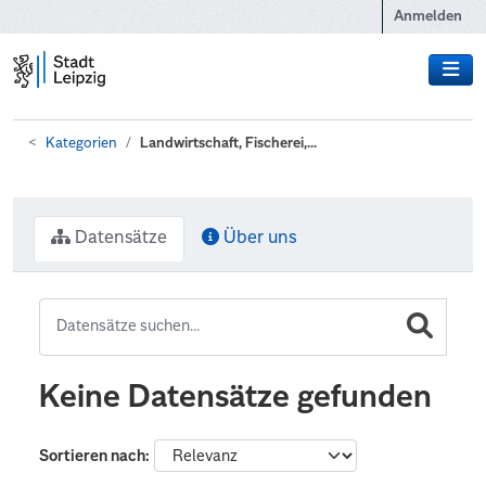
Zum Hauptinhalt wechseln
Anmelden
Kategorien
Landwirtschaft, Fischerei,...
Datensätze
Über uns
Keine Datensätze gefunden
Sortieren nach