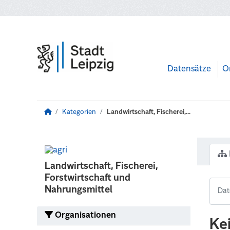
Zum Hauptinhalt wechseln
Datensätze
O
Kategorien
Landwirtschaft, Fischerei,...
Landwirtschaft, Fischerei,
Forstwirtschaft und
Nahrungsmittel
Organisationen
Ke