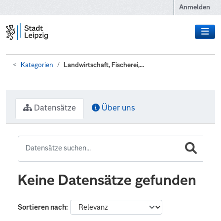
Zum Hauptinhalt wechseln
Anmelden
Kategorien
Landwirtschaft, Fischerei,...
Datensätze
Über uns
Keine Datensätze gefunden
Sortieren nach