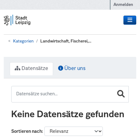
Zum Hauptinhalt wechseln
Anmelden
Kategorien
Landwirtschaft, Fischerei,...
Datensätze
Über uns
Keine Datensätze gefunden
Sortieren nach