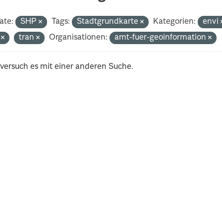
ate:
SHP
Tags:
Stadtgrundkarte
Kategorien:
envi
i
tran
Organisationen:
amt-fuer-geoinformation
 versuch es mit einer anderen Suche.