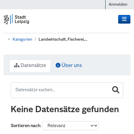
Zum Hauptinhalt wechseln
Anmelden
Kategorien
Landwirtschaft, Fischerei,...
Datensätze
Über uns
Keine Datensätze gefunden
Sortieren nach