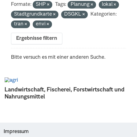
Formate:
SHP
Tags:
Planung
lokal
Stadtgrundkarte
DSGKL
Kategorien:
tran
envi
Ergebnisse filtern
Bitte versuch es mit einer anderen Suche.
Landwirtschaft, Fischerei, Forstwirtschaft und
Nahrungsmittel
Impressum