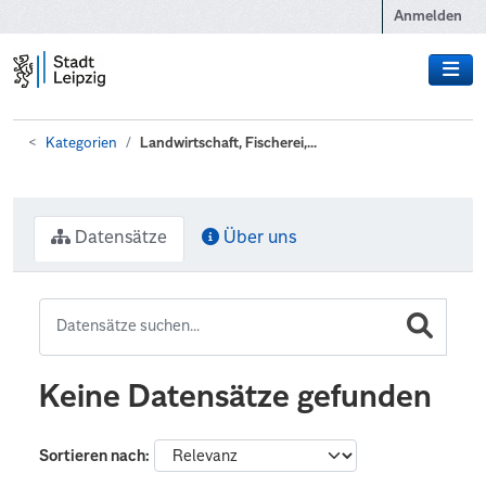
Zum Hauptinhalt wechseln
Anmelden
Kategorien
Landwirtschaft, Fischerei,...
Datensätze
Über uns
Keine Datensätze gefunden
Sortieren nach