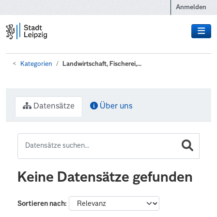
Zum Hauptinhalt wechseln
Anmelden
Kategorien
Landwirtschaft, Fischerei,...
Datensätze
Über uns
Keine Datensätze gefunden
Sortieren nach