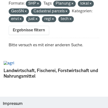
Formate:
SHP
Tags:
Planung
lokal
GeoSN
Cadastral parcels
Kategorien:
envi
just
regi
tech
Ergebnisse filtern
Bitte versuch es mit einer anderen Suche.
Landwirtschaft, Fischerei, Forstwirtschaft und
Nahrungsmittel
Impressum