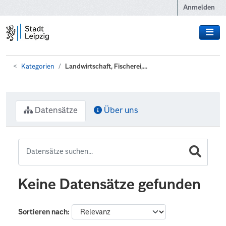
Zum Hauptinhalt wechseln
Anmelden
Kategorien
Landwirtschaft, Fischerei,...
Datensätze
Über uns
Keine Datensätze gefunden
Sortieren nach