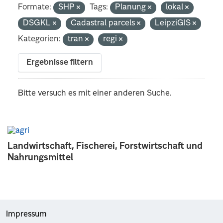
Formate:
SHP
Tags:
Planung
lokal
DSGKL
Cadastral parcels
LeipziGIS
Kategorien:
tran
regi
Ergebnisse filtern
Bitte versuch es mit einer anderen Suche.
Landwirtschaft, Fischerei, Forstwirtschaft und
Nahrungsmittel
Impressum