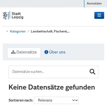
Zum Hauptinhalt wechseln
Anmelden
Kategorien
Landwirtschaft, Fischerei,...
Datensätze
Über uns
Keine Datensätze gefunden
Sortieren nach