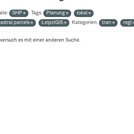
ate:
SHP
Tags:
Planung
lokal
astral parcels
LeipziGIS
Kategorien:
tran
regi
 versuch es mit einer anderen Suche.