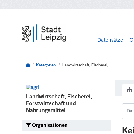
Zum Hauptinhalt wechseln
Datensätze
O
Kategorien
Landwirtschaft, Fischerei,...
Landwirtschaft, Fischerei,
Forstwirtschaft und
Nahrungsmittel
Organisationen
Ke