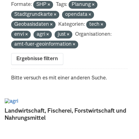
Formate:
SHP
Tags:
Planung
Stadtgrundkarte
opendata
Geobasisdaten
Kategorien:
tech
envi
agri
just
Organisationen:
amt-fuer-geoinformation
Ergebnisse filtern
Bitte versuch es mit einer anderen Suche.
Landwirtschaft, Fischerei, Forstwirtschaft und
Nahrungsmittel