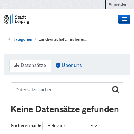
Zum Hauptinhalt wechseln
Anmelden
Kategorien
Landwirtschaft, Fischerei,...
Datensätze
Über uns
Keine Datensätze gefunden
Sortieren nach