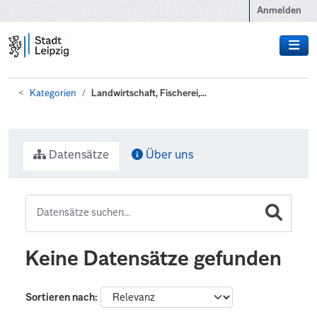
Zum Hauptinhalt wechseln
Anmelden
Kategorien
Landwirtschaft, Fischerei,...
Datensätze
Über uns
Keine Datensätze gefunden
Sortieren nach