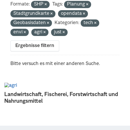
Formate:
SHP
Tags:
Planung
Stadtgrundkarte
opendata
Geobasisdaten
Kategorien:
tech
envi
agri
just
Ergebnisse filtern
Bitte versuch es mit einer anderen Suche.
Landwirtschaft, Fischerei, Forstwirtschaft und
Nahrungsmittel