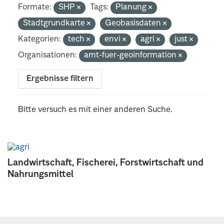
Formate:
SHP
Tags:
Planung
Stadtgrundkarte
Geobasisdaten
Kategorien:
tech
envi
agri
just
Organisationen:
amt-fuer-geoinformation
Ergebnisse filtern
Bitte versuch es mit einer anderen Suche.
Landwirtschaft, Fischerei, Forstwirtschaft und
Nahrungsmittel