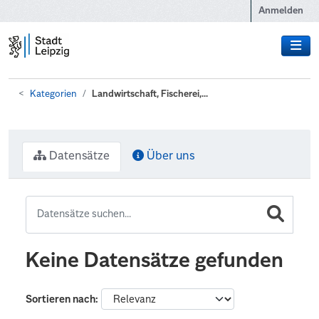
Zum Hauptinhalt wechseln
Anmelden
Kategorien
Landwirtschaft, Fischerei,...
Datensätze
Über uns
Keine Datensätze gefunden
Sortieren nach