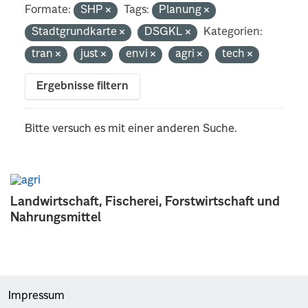
Formate:
SHP
Tags:
Planung
Stadtgrundkarte
DSGKL
Kategorien:
tran
just
envi
agri
tech
Ergebnisse filtern
Bitte versuch es mit einer anderen Suche.
Landwirtschaft, Fischerei, Forstwirtschaft und
Nahrungsmittel
Impressum