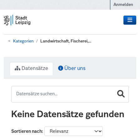
Zum Hauptinhalt wechseln
Anmelden
Kategorien
Landwirtschaft, Fischerei,...
Datensätze
Über uns
Keine Datensätze gefunden
Sortieren nach