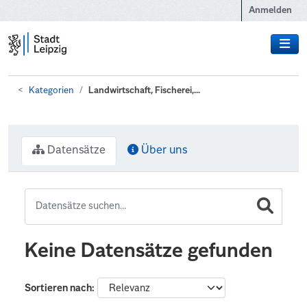
Zum Hauptinhalt wechseln
Anmelden
Kategorien
Landwirtschaft, Fischerei,...
Datensätze
Über uns
Keine Datensätze gefunden
Sortieren nach