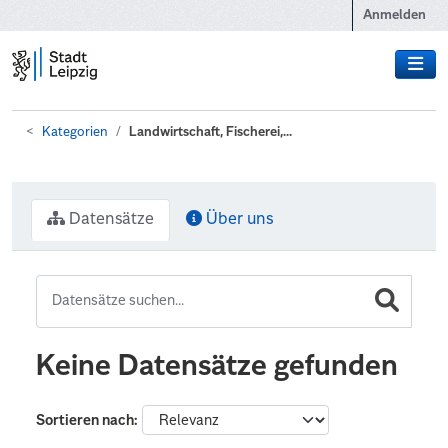
Zum Hauptinhalt wechseln
Anmelden
Kategorien
Landwirtschaft, Fischerei,...
Datensätze
Über uns
Keine Datensätze gefunden
Sortieren nach