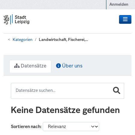
Zum Hauptinhalt wechseln
Anmelden
Kategorien
Landwirtschaft, Fischerei,...
Datensätze
Über uns
Keine Datensätze gefunden
Sortieren nach