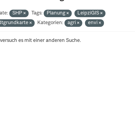
ate:
SHP
Tags:
Planung
LeipziGIS
dtgrundkarte
Kategorien:
agri
envi
 versuch es mit einer anderen Suche.