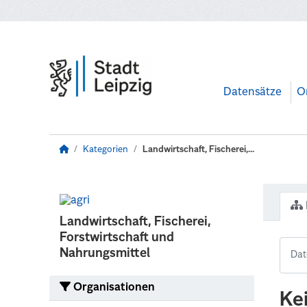
Zum Hauptinhalt wechseln
Datensätze
O
Kategorien
Landwirtschaft, Fischerei,...
Landwirtschaft, Fischerei,
Forstwirtschaft und
Nahrungsmittel
Organisationen
Ke