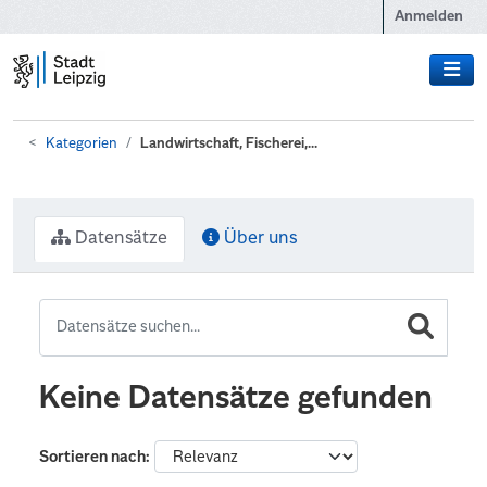
Zum Hauptinhalt wechseln
Anmelden
Kategorien
Landwirtschaft, Fischerei,...
Datensätze
Über uns
Keine Datensätze gefunden
Sortieren nach