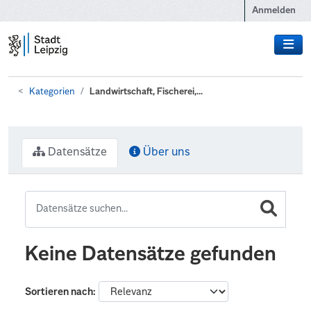
Zum Hauptinhalt wechseln
Anmelden
Kategorien
Landwirtschaft, Fischerei,...
Datensätze
Über uns
Keine Datensätze gefunden
Sortieren nach