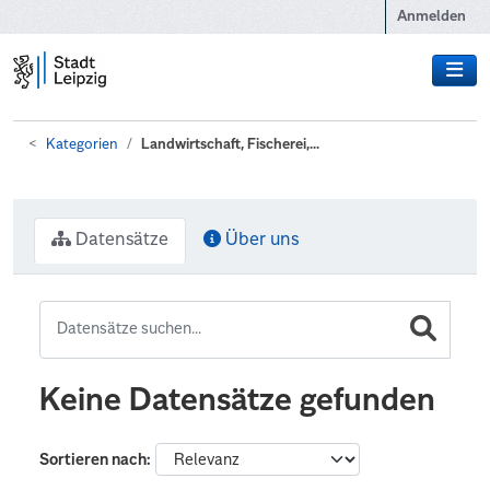
Zum Hauptinhalt wechseln
Anmelden
Kategorien
Landwirtschaft, Fischerei,...
Datensätze
Über uns
Keine Datensätze gefunden
Sortieren nach