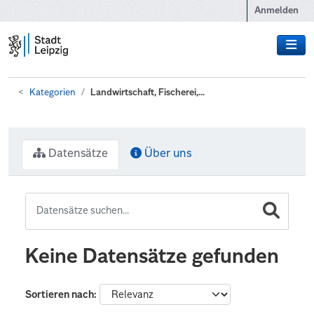
Zum Hauptinhalt wechseln
Anmelden
Kategorien
Landwirtschaft, Fischerei,...
Datensätze
Über uns
Keine Datensätze gefunden
Sortieren nach