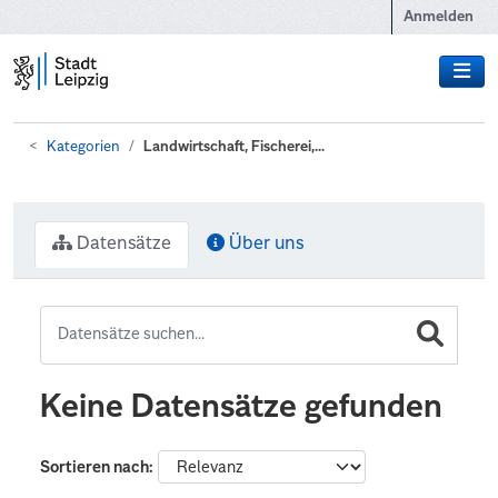
Zum Hauptinhalt wechseln
Anmelden
Kategorien
Landwirtschaft, Fischerei,...
Datensätze
Über uns
Keine Datensätze gefunden
Sortieren nach