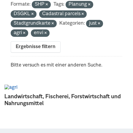
Formate:
SHP
Tags:
Planung
DSGKL
Cadastral parcels
Stadtgrundkarte
Kategorien:
just
agri
envi
Ergebnisse filtern
Bitte versuch es mit einer anderen Suche.
Landwirtschaft, Fischerei, Forstwirtschaft und
Nahrungsmittel