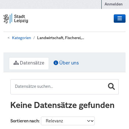
Zum Hauptinhalt wechseln
Anmelden
Kategorien
Landwirtschaft, Fischerei,...
Datensätze
Über uns
Keine Datensätze gefunden
Sortieren nach