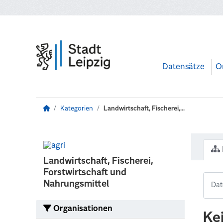
Zum Hauptinhalt wechseln
Datensätze
O
Kategorien
Landwirtschaft, Fischerei,...
Landwirtschaft, Fischerei,
Forstwirtschaft und
Nahrungsmittel
Organisationen
Ke