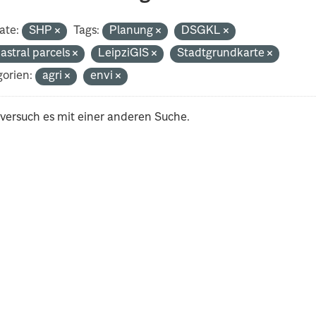
ate:
SHP
Tags:
Planung
DSGKL
astral parcels
LeipziGIS
Stadtgrundkarte
orien:
agri
envi
 versuch es mit einer anderen Suche.