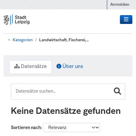
Zum Hauptinhalt wechseln
Anmelden
Kategorien
Landwirtschaft, Fischerei,...
Datensätze
Über uns
Keine Datensätze gefunden
Sortieren nach