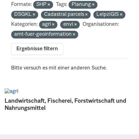
Formate:
SHP
Tags:
Planung
DSGKL
Cadastral parcels
LeipziGIS
Kategorien:
agri
envi
Organisationen:
amt-fuer-geoinformation
Ergebnisse filtern
Bitte versuch es mit einer anderen Suche.
Landwirtschaft, Fischerei, Forstwirtschaft und
Nahrungsmittel