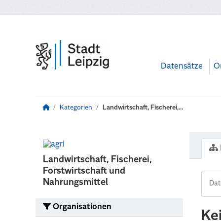
Zum Hauptinhalt wechseln
Datensätze
O
Kategorien
Landwirtschaft, Fischerei,...
Landwirtschaft, Fischerei,
Forstwirtschaft und
Nahrungsmittel
Organisationen
Ke