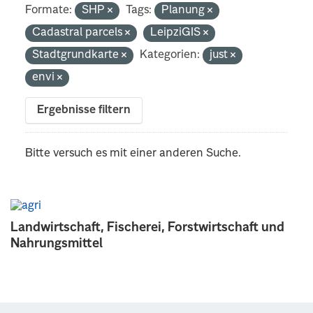
Formate:
SHP
Tags:
Planung
Cadastral parcels
LeipziGIS
Stadtgrundkarte
Kategorien:
just
envi
Ergebnisse filtern
Bitte versuch es mit einer anderen Suche.
Landwirtschaft, Fischerei, Forstwirtschaft und
Nahrungsmittel