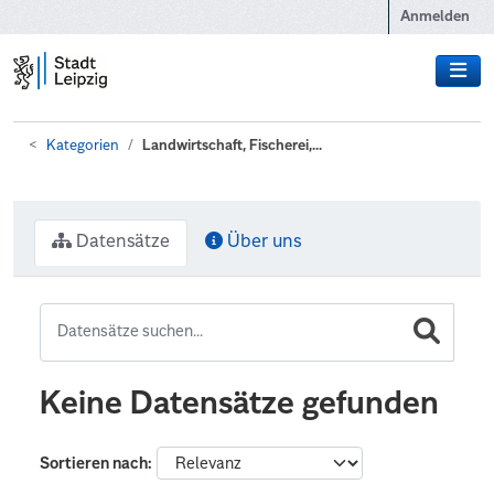
Zum Hauptinhalt wechseln
Anmelden
Kategorien
Landwirtschaft, Fischerei,...
Datensätze
Über uns
Keine Datensätze gefunden
Sortieren nach