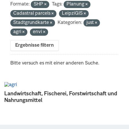
Formate:
SHP
Tags:
Planung
Cadastral parcels
LeipziGIS
Stadtgrundkarte
Kategorien:
just
agri
envi
Ergebnisse filtern
Bitte versuch es mit einer anderen Suche.
Landwirtschaft, Fischerei, Forstwirtschaft und
Nahrungsmittel