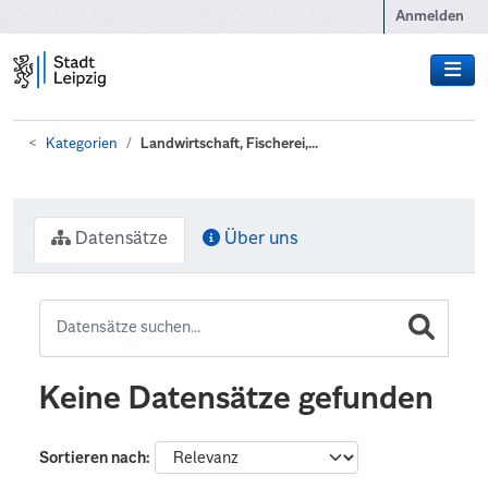
Zum Hauptinhalt wechseln
Anmelden
Kategorien
Landwirtschaft, Fischerei,...
Datensätze
Über uns
Keine Datensätze gefunden
Sortieren nach