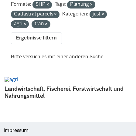
Formate:
SHP
Tags:
Planung
Cadastral parcels
Kategorien:
just
agri
tran
Ergebnisse filtern
Bitte versuch es mit einer anderen Suche.
Landwirtschaft, Fischerei, Forstwirtschaft und
Nahrungsmittel
Impressum