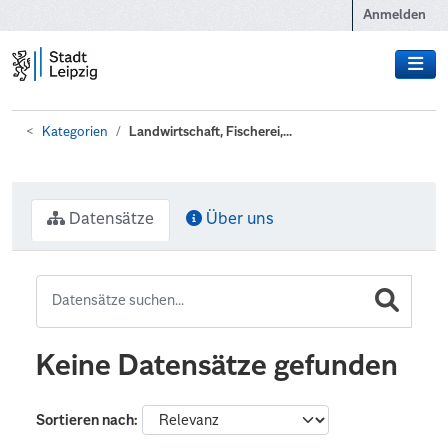
Zum Hauptinhalt wechseln
Anmelden
Kategorien
Landwirtschaft, Fischerei,...
Datensätze
Über uns
Keine Datensätze gefunden
Sortieren nach