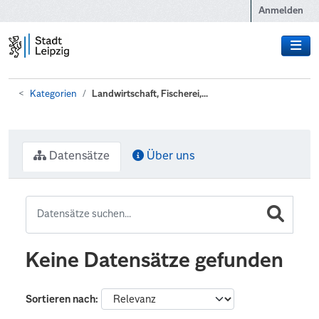
Zum Hauptinhalt wechseln
Anmelden
Kategorien
Landwirtschaft, Fischerei,...
Datensätze
Über uns
Keine Datensätze gefunden
Sortieren nach