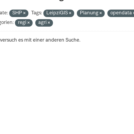
ate:
SHP
Tags:
LeipziGIS
Planung
opendata
orien:
regi
agri
 versuch es mit einer anderen Suche.