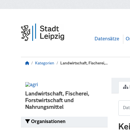
Zum Hauptinhalt wechseln
Datensätze
O
Kategorien
Landwirtschaft, Fischerei,...
Landwirtschaft, Fischerei,
Forstwirtschaft und
Nahrungsmittel
Organisationen
Ke