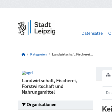
Zum Hauptinhalt wechseln
Datensätze
O
Kategorien
Landwirtschaft, Fischerei,...
Landwirtschaft, Fischerei,
Forstwirtschaft und
Nahrungsmittel
Organisationen
Ke