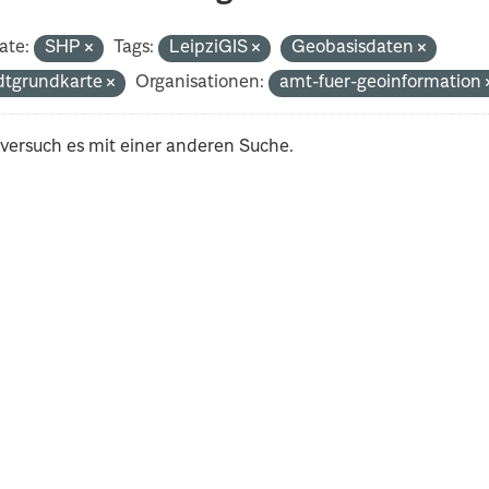
ate:
SHP
Tags:
LeipziGIS
Geobasisdaten
dtgrundkarte
Organisationen:
amt-fuer-geoinformation
 versuch es mit einer anderen Suche.