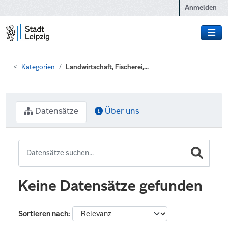
Zum Hauptinhalt wechseln
Anmelden
Kategorien
Landwirtschaft, Fischerei,...
Datensätze
Über uns
Keine Datensätze gefunden
Sortieren nach