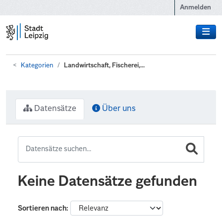
Zum Hauptinhalt wechseln
Anmelden
Kategorien
Landwirtschaft, Fischerei,...
Datensätze
Über uns
Keine Datensätze gefunden
Sortieren nach