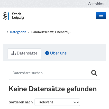
Zum Hauptinhalt wechseln
Anmelden
Kategorien
Landwirtschaft, Fischerei,...
Datensätze
Über uns
Keine Datensätze gefunden
Sortieren nach