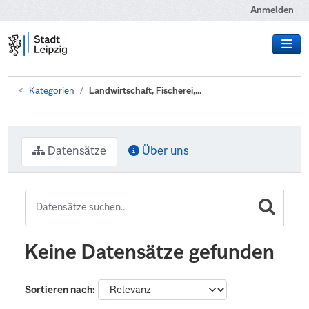
Zum Hauptinhalt wechseln
Anmelden
Kategorien
Landwirtschaft, Fischerei,...
Datensätze
Über uns
Keine Datensätze gefunden
Sortieren nach