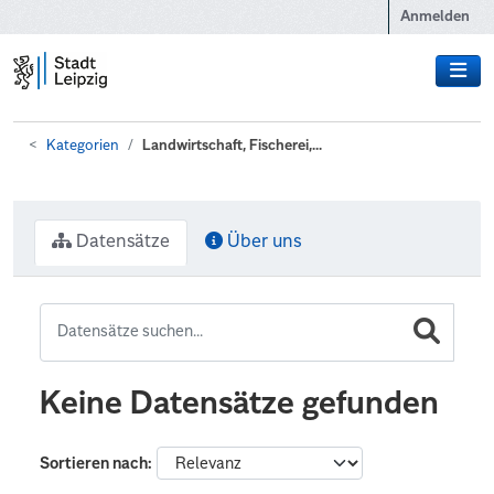
Zum Hauptinhalt wechseln
Anmelden
Kategorien
Landwirtschaft, Fischerei,...
Datensätze
Über uns
Keine Datensätze gefunden
Sortieren nach