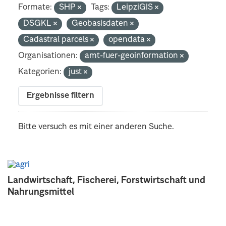
Formate:
SHP
Tags:
LeipziGIS
DSGKL
Geobasisdaten
Cadastral parcels
opendata
Organisationen:
amt-fuer-geoinformation
Kategorien:
just
Ergebnisse filtern
Bitte versuch es mit einer anderen Suche.
Landwirtschaft, Fischerei, Forstwirtschaft und
Nahrungsmittel