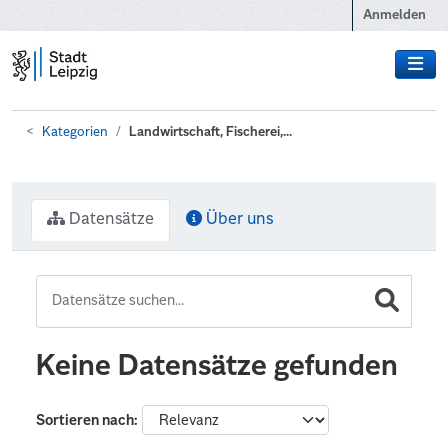
Zum Hauptinhalt wechseln
Anmelden
Kategorien
Landwirtschaft, Fischerei,...
Datensätze
Über uns
Keine Datensätze gefunden
Sortieren nach