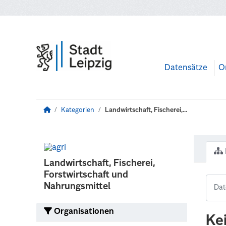
Zum Hauptinhalt wechseln
Datensätze
O
Kategorien
Landwirtschaft, Fischerei,...
Landwirtschaft, Fischerei,
Forstwirtschaft und
Nahrungsmittel
Organisationen
Ke