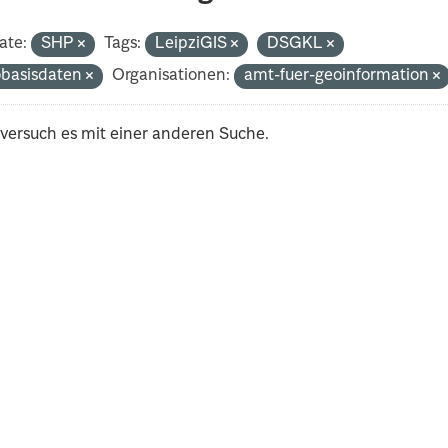
ate:
SHP
Tags:
LeipziGIS
DSGKL
basisdaten
Organisationen:
amt-fuer-geoinformation
 versuch es mit einer anderen Suche.