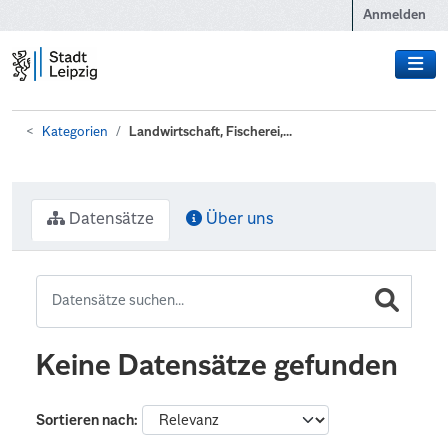
Zum Hauptinhalt wechseln
Anmelden
Kategorien
Landwirtschaft, Fischerei,...
Datensätze
Über uns
Keine Datensätze gefunden
Sortieren nach